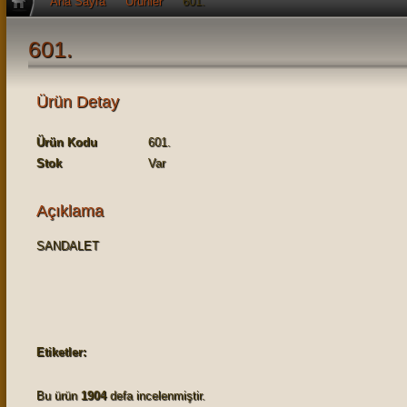
Ana Sayfa
Ürünler
601.
601.
Ürün Detay
Ürün Kodu
601.
Stok
Var
Açıklama
SANDALET
Etiketler:
Bu ürün
1904
defa incelenmiştir.