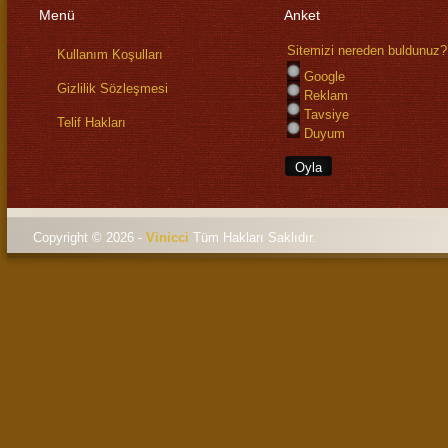
Menü
Anket
Sitemizi nereden buldunuz?
Kullanım Koşulları
Google
Gizlilik Sözleşmesi
Reklam
Tavsiye
Telif Hakları
Duyum
Copyright © 2026 -
Vinicci
Tüm Hakları Saklıdı